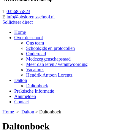
T
0356855823
E
info@obslorentzschool.nl
Solliciteer direct
Home
Over de school
Ons team
Schoolgids en protocollen
Ouderraad
Medezeggenschapsraad
Meer dan leren / verantwoording
Vacatures
Hendrik Antoon Lorentz
Dalton
Daltonboek
Praktische Informatie
Aanmelden
Contact
Home
>
Dalton
>
Daltonboek
Daltonboek